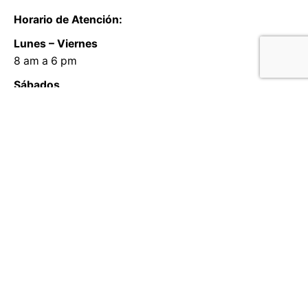
Horario de Atención:
Lunes – Viernes
8 am a 6 pm
Sábados
8 am a 1 pm
Informes y Cotizaciones
Correo: informes@afe.pe
Telf:
(01) 719-8889