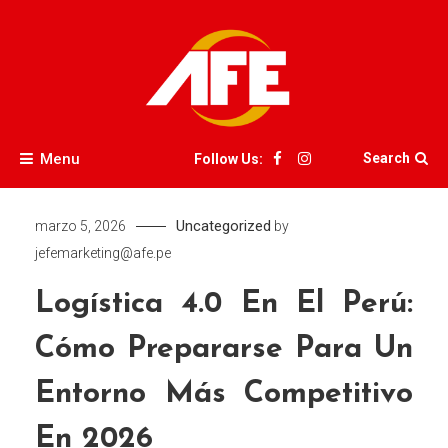
Skip
to
content
AFE
Menu
Search
Follow Us:
Uncategorized
marzo 5, 2026
by
jefemarketing@afe.pe
Logística 4.0 En El Perú:
Cómo Prepararse Para Un
Entorno Más Competitivo
En 2026