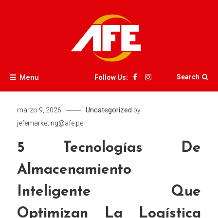
Skip
to
content
AFE
Menu
Search
Follow Us:
Uncategorized
marzo 9, 2026
by
jefemarketing@afe.pe
5 Tecnologías De
Almacenamiento
Inteligente Que
Optimizan La Logística