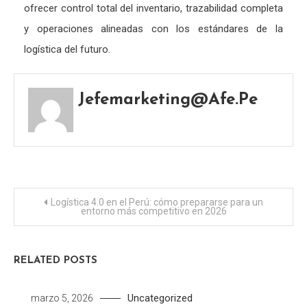
ofrecer control total del inventario, trazabilidad completa
y operaciones alineadas con los estándares de la
logística del futuro.
Jefemarketing@afe.pe
Navegación
Logística 4.0 en el Perú: cómo prepararse para un
entorno más competitivo en 2026
de
entradas
RELATED POSTS
Uncategorized
marzo 5, 2026