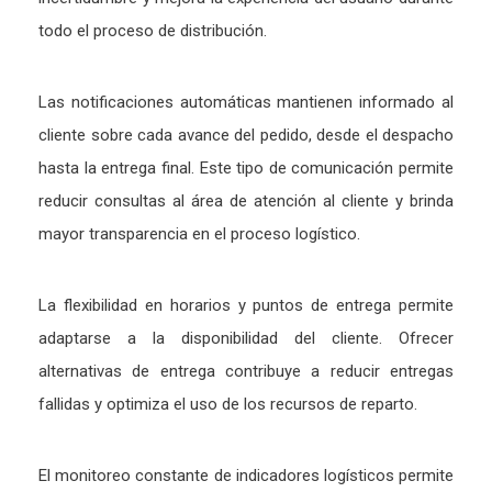
todo
el
proceso
de
distribución.
Las
notificaciones
automáticas
mantienen
informado
al
cliente
sobre
cada
avance
del
pedido,
desde
el
despacho
hasta
la
entrega
final.
Este
tipo
de
comunicación
permite
reducir
consultas
al
área
de
atención
al
cliente
y
brinda
mayor
transparencia
en
el
proceso
logístico.
La
flexibilidad
en
horarios
y
puntos
de
entrega
permite
adaptarse
a
la
disponibilidad
del
cliente.
Ofrecer
alternativas
de
entrega
contribuye
a
reducir
entregas
fallidas
y
optimiza
el
uso
de
los
recursos
de
reparto.
El
monitoreo
constante
de
indicadores
logísticos
permite