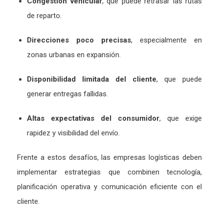
Congestión
vehicular
,
que
puede
retrasar
las
rutas
de
reparto.
Direcciones
poco
precisas
,
especialmente
en
zonas
urbanas
en
expansión.
Disponibilidad
limitada
del
cliente
,
que
puede
generar
entregas
fallidas.
Altas
expectativas
del
consumidor
,
que
exige
rapidez
y
visibilidad
del
envío.
Frente
a
estos
desafíos,
las
empresas
logísticas
deben
implementar
estrategias
que
combinen
tecnología,
planificación
operativa
y
comunicación
eficiente
con
el
cliente.