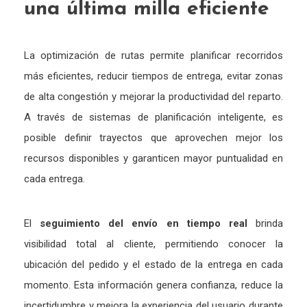
una
última
milla
eficiente
La
optimización
de
rutas
permite
planificar
recorridos
más
eficientes,
reducir
tiempos
de
entrega,
evitar
zonas
de
alta
congestión
y
mejorar
la
productividad
del
reparto.
A
través
de
sistemas
de
planificación
inteligente,
es
posible
definir
trayectos
que
aprovechen
mejor
los
recursos
disponibles
y
garanticen
mayor
puntualidad
en
cada
entrega.
El
seguimiento
del
envío
en
tiempo
real
brinda
visibilidad
total
al
cliente,
permitiendo
conocer
la
ubicación
del
pedido
y
el
estado
de
la
entrega
en
cada
momento.
Esta
información
genera
confianza,
reduce
la
incertidumbre
y
mejora
la
experiencia
del
usuario
durante