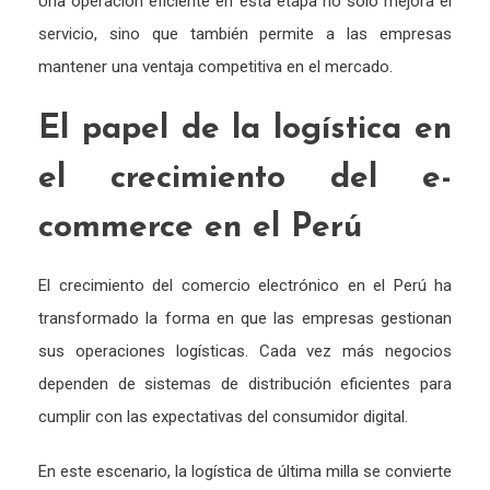
Una
operación
eficiente
en
esta
etapa
no
solo
mejora
el
servicio,
sino
que
también
permite
a
las
empresas
mantener
una
ventaja
competitiva
en
el
mercado.
El
papel
de
la
logística
en
el
crecimiento
del
e-
commerce
en
el
Perú
El
crecimiento
del
comercio
electrónico
en
el
Perú
ha
transformado
la
forma
en
que
las
empresas
gestionan
sus
operaciones
logísticas.
Cada
vez
más
negocios
dependen
de
sistemas
de
distribución
eficientes
para
cumplir
con
las
expectativas
del
consumidor
digital.
En
este
escenario,
la
logística
de
última
milla
se
convierte