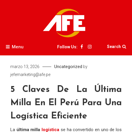
Skip
to
content
AFE
Menu
Search
Follow Us:
Uncategorized
marzo 13, 2026
by
jefemarketing@afe.pe
5 Claves De La Última
Milla En El Perú Para Una
Logística Eficiente
La
última
milla
logística
se
ha
convertido
en
uno
de
los