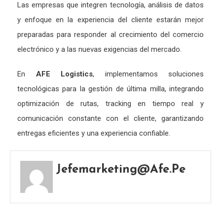
Las
empresas
que
integren
tecnología,
análisis
de
datos
y
enfoque
en
la
experiencia
del
cliente
estarán
mejor
preparadas
para
responder
al
crecimiento
del
comercio
electrónico
y
a
las
nuevas
exigencias
del
mercado.
En
AFE
Logistics
,
implementamos
soluciones
tecnológicas
para
la
gestión
de
última
milla,
integrando
optimización
de
rutas,
tracking
en
tiempo
real
y
comunicación
constante
con
el
cliente,
garantizando
entregas
eficientes
y
una
experiencia
confiable.
Jefemarketing@afe.pe